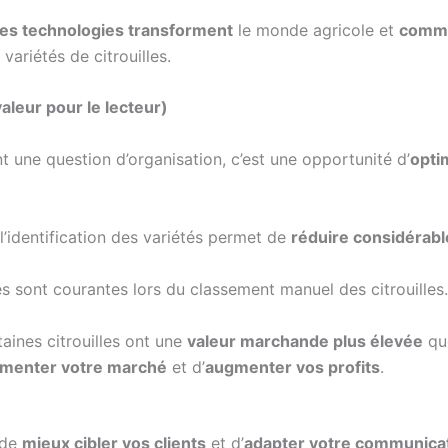
s technologies transforment
le monde agricole et
comme
variétés de citrouilles.
valeur pour le lecteur)
s
nt une question d’organisation, c’est une opportunité d’
opti
’identification des variétés permet de
réduire considérabl
 sont courantes lors du classement manuel des citrouilles
aines citrouilles ont une
valeur marchande plus élevée
que
menter votre marché
et d’
augmenter vos profits
.
 de
mieux cibler vos clients
et d’
adapter votre communica