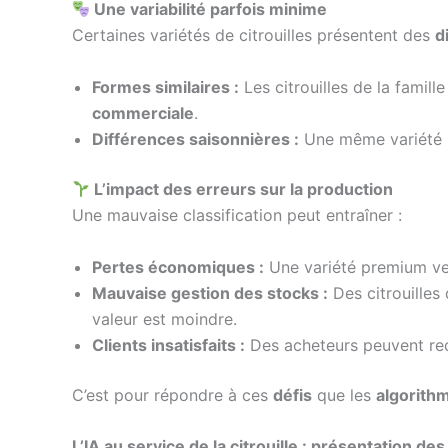
Une variabilité parfois minime
Certaines variétés de citrouilles présentent des
d
Formes similaires :
Les citrouilles de la fami
commerciale
.
Différences saisonnières :
Une même variété
L’impact des erreurs sur la production
Une mauvaise classification peut entraîner :
Pertes économiques :
Une variété premium ven
Mauvaise gestion des stocks :
Des citrouilles
valeur est moindre.
Clients insatisfaits :
Des acheteurs peuvent rece
C’est pour répondre à ces
défis
que les
algorithm
L’IA au service de la citrouille : présentation de