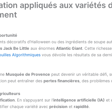
ation appliqués aux variétés 
ement
pportunité
ts décoratifs d’Halloween ou des ingrédients de soupe aut
s Jack Be Little
aux énormes
Atlantic Giant
. Cette richesse
ouilles Algorithmiques
vous dévoile les résultats de sa dern
une
Musquée de Provence
peut devenir un véritable défi, s
ation peut entraîner des
pertes financières
, des problèmes
griculteurs
fication
. En s’appuyant sur l’
intelligence artificielle (IA)
et 
ntifier chaque variété avec
précision
et
rapidité
.