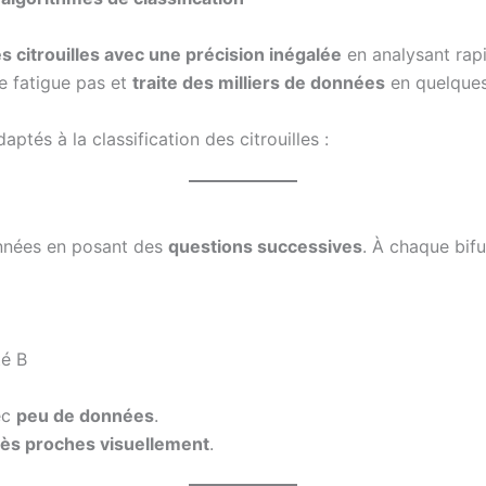
s citrouilles avec une précision inégalée
en analysant ra
se fatigue pas et
traite des milliers de données
en quelques
ptés à la classification des citrouilles :
onnées en posant des
questions successives
. À chaque bifu
é B
ec
peu de données
.
rès proches visuellement
.