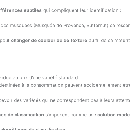
ifférences subtiles
qui compliquent leur identification :
lle des musquées (Musquée de Provence, Butternut) se ress
 peut
changer de couleur ou de texture
au fil de sa maturit
due au prix d’une variété standard.
 destinées à la consommation peuvent accidentellement êtr
voir des variétés qui ne correspondent pas à leurs attent
es de classification
s’imposent comme une
solution mod
s algorithmes de classification